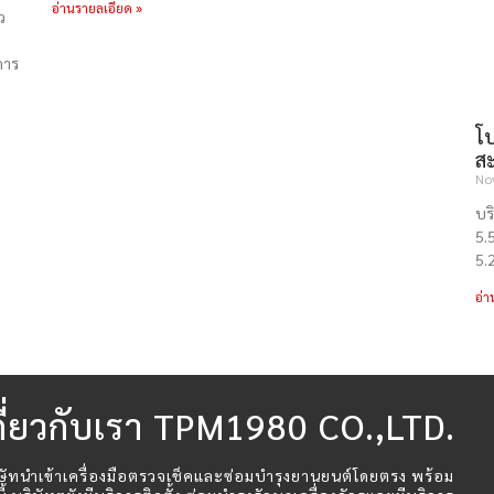
อ่านรายลเอียด »
ว
การ
โป
สะ
No
บร
5.
5.2
อ่า
กี่ยวกับเรา TPM1980 CO.,LTD.
ษัทนำเข้าเครื่องมือตรวจเช็คและซ่อมบำรุงยานยนต์โดยตรง พร้อม