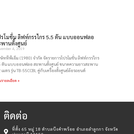
รโมชั่น ลิฟท์กรรไกร 5.5 ตัน แบบออนฟลอ
พานตั้งศูนย์
vember 4, 2019
ิษัททีพีเอ็ม (1980) จำกัด จัดรายการโปรโมชั่น ลิฟท์กรรไกร
5 ตัน แบบออนฟลอ สะพานตั้งศูนย์ ขนาดความยาวสะพาน
 เมตร รุ่น TB-55CCBL คู่กับเครื่องตั้งศูนย์ล้อรถยนต์
นรายลเอียด »
ติดต่อ
ที่ตั้ง 65 หมู่ 18 ตำบลบึงคำพร้อย อำเภอลำลูกกา จังหวัด