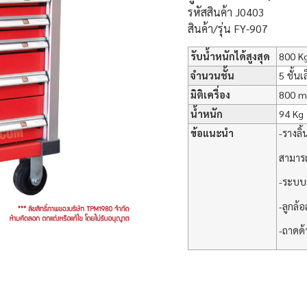
รหัสสินค้า J0403
สินค้า/รุ่น FY-907
รับน้ำหนักได้สูงสุด
800 K
จำนวนชั้น
5 ชั้นเ
มิติเครื่อง
800 m
น้ำหนัก
94 Kg
ข้อแนะนำ
-รางลิ
สามารถ
-ระบบล
-ลูกล
-ถาดด้