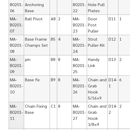
B0201-
Anchoring
B0201-
Hole Pull
06
Base
22
Plates
MA-
Ball Pivot
A8
2
MA-
Door
D11
1
B0201-
B0201-
Post
07
23
Puller
MA-
Base Frame
B5
4
MA-
Strut
D12
1
B0201-
Champs Set
B0201-
Puller Kit
08
24
MA-
pin
B8
8
MA-
Handy
D13
2
B0201-
B0201-
Link
09
25
MA-
Base fix
B9
8
MA-
Chain and
D14-
6
B0201-
B0201-
Grab
1
10
26
Hook
5/16×9
MA-
Chain Fixing
C1
8
MA-
Chain and
D14-
2
B0201-
Base
B0201-
Grab
2
11
27
Hook
3/8×9