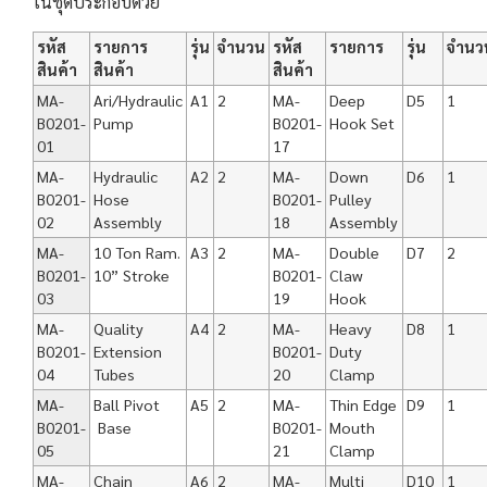
ในชุดประกอบด้วย
รหัส
รายการ
รุ่น
จำนวน
รหัส
รายการ
รุ่น
จำนว
สินค้า
สินค้า
สินค้า
MA-
Ari/Hydraulic
A1
2
MA-
Deep
D5
1
B0201-
Pump
B0201-
Hook Set
01
17
MA-
Hydraulic
A2
2
MA-
Down
D6
1
B0201-
Hose
B0201-
Pulley
02
Assembly
18
Assembly
MA-
10 Ton Ram.
A3
2
MA-
Double
D7
2
B0201-
10” Stroke
B0201-
Claw
03
19
Hook
MA-
Quality
A4
2
MA-
Heavy
D8
1
B0201-
Extension
B0201-
Duty
04
Tubes
20
Clamp
MA-
Ball Pivot
A5
2
MA-
Thin Edge
D9
1
B0201-
Base
B0201-
Mouth
05
21
Clamp
MA-
Chain
A6
2
MA-
Multi
D10
1