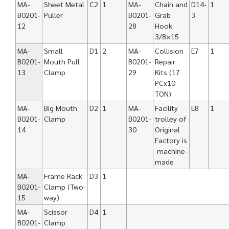
MA-
Sheet Metal
C2
1
MA-
Chain and
D14-
1
B0201-
Puller
B0201-
Grab
3
12
28
Hook
3/8×15
MA-
Small
D1
2
MA-
Collision
E7
1
B0201-
Mouth Pull
B0201-
Repair
13
Clamp
29
Kits (17
PCx10
TON)
MA-
Big Mouth
D2
1
MA-
Facility
E8
1
B0201-
Clamp
B0201-
trolley of
14
30
Original
Factory is
machine-
made
MA-
Frame Rack
D3
1
B0201-
Clamp (Two-
15
way)
MA-
Scissor
D4
1
B0201-
Clamp