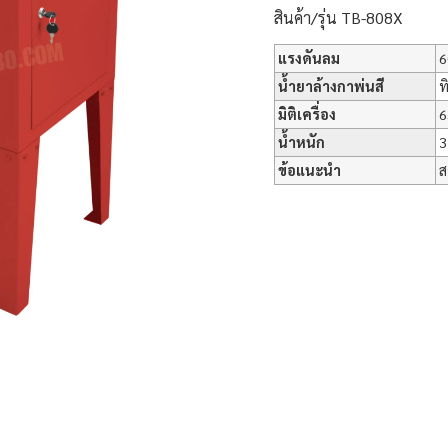
สินค้า/รุ่น TB-808X
แรงดันลม
6
น้ำยาล้างกาพ่นสี
ท
มิติเครื่อง
6
น้ำหนัก
3
ข้อแนะนำ
ส